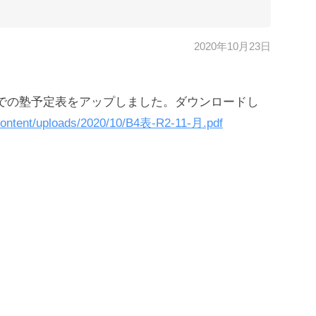
2020年10月23日
b
y
溝
日(土)までの塾予定表をアップしました。ダウンロードし
口
智
-content/uploads/2020/10/B4表-R2-11-月.pdf
晴