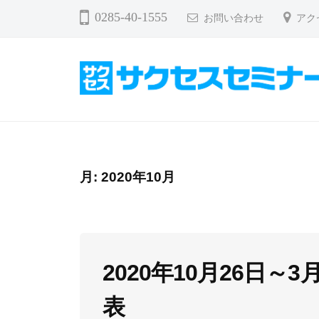
コ
ク
0285-40-1555
お問い合わせ
アク
ン
セ
テ
ス
ン
セ
ミ
ツ
サ
ナ
へ
ク
ー
ス
セ
キ
ス
月:
2020年10月
ッ
セ
プ
ミ
ナ
2020年10月26日～
ー
表