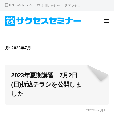
サ
ー
コ
0285-40-1555
お問い合わせ
アクセス
ク
ン
セ
テ
ス
メ
ン
セ
ニ
ュ
サ
ミ
ツ
ー
ナ
ク
へ
ー
セ
ス
月:
2023年7月
ス
キ
セ
ッ
プ
ミ
ナ
2023年夏期講習 7月2日
ー
(日)折込チラシを公開しま
した
2023年7月1日
b