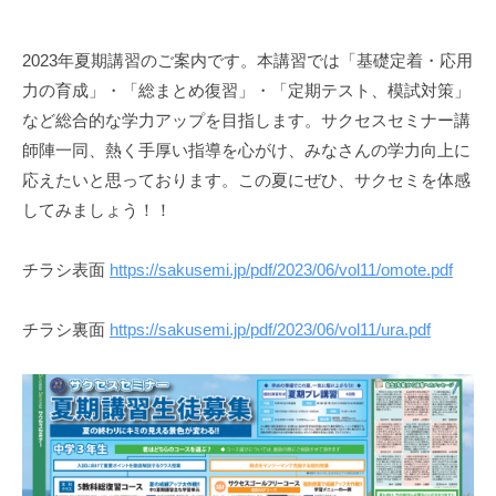
y
溝
2023年夏期講習のご案内です。本講習では「基礎定着・応用
口
力の育成」・「総まとめ復習」・「定期テスト、模試対策」
智
晴
など総合的な学力アップを目指します。サクセスセミナー講
師陣一同、熱く手厚い指導を心がけ、みなさんの学力向上に
応えたいと思っております。この夏にぜひ、サクセミを体感
してみましょう！！
チラシ表面
https://sakusemi.jp/pdf/2023/06/vol11/omote.pdf
チラシ裏面
https://sakusemi.jp/pdf/2023/06/vol11/ura.pdf