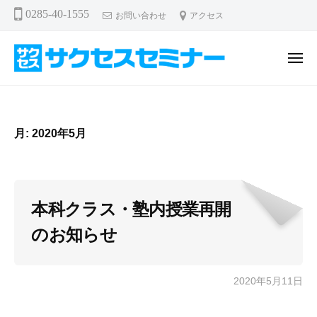
サ
ー
コ
0285-40-1555
お問い合わせ
アクセス
ク
ン
セ
テ
ス
メ
ン
セ
ニ
ュ
サ
ミ
ツ
ー
ナ
ク
へ
ー
セ
ス
月:
2020年5月
ス
キ
セ
ッ
プ
ミ
ナ
本科クラス・塾内授業再開
ー
のお知らせ
2020年5月11日
b
y
溝