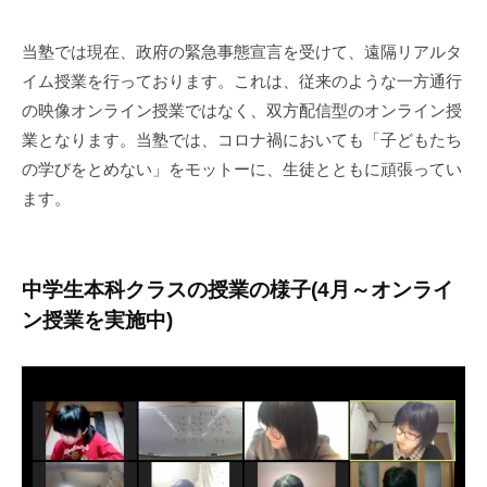
y
溝
当塾では現在、政府の緊急事態宣言を受けて、遠隔リアルタ
口
イム授業を行っております。これは、従来のような一方通行
智
晴
の映像オンライン授業ではなく、双方配信型のオンライン授
業となります。当塾では、コロナ禍においても「子どもたち
の学びをとめない」をモットーに、生徒とともに頑張ってい
ます。
中学生本科クラスの授業の様子(4月～オンライ
ン授業を実施中)