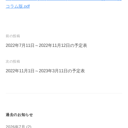
コラム版.pdf
前の投稿
2022年7月11日～2022年11月12日の予定表
投
稿
次の投稿
ナ
2022年11月1日～2023年3月11日の予定表
ビ
ゲ
ー
シ
ョ
過去のお知らせ
ン
2026年7月
(2)