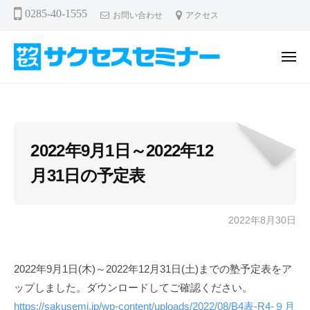
サ
ー
コ
0285-40-1555
お問い合わせ
アクセス
ク
ン
セ
テ
ス
メ
ン
セ
ニ
ュ
サ
ミ
ツ
ー
ナ
ク
へ
ー
セ
ス
ス
キ
2022年9月1日～2022年12
セ
ッ
月31日の予定表
プ
ミ
ナ
ー
2022年8月30日
b
y
溝
2022年9月1日(木)～2022年12月31日(土)までの塾予定表をア
口
ップしました。ダウンロードしてご確認ください。
智
晴
https://sakusemi.jp/wp-content/uploads/2022/08/B4表-R4-９月