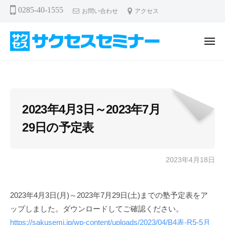
サ
ー
コ
0285-40-1555
お問い合わせ
アクセス
ク
ン
セ
テ
ス
メ
ン
セ
ニ
ュ
サ
ミ
ツ
ー
ナ
ク
へ
ー
セ
ス
ス
キ
2023年4月3日～2023年7月
セ
ッ
29日の予定表
プ
ミ
ナ
ー
2023年4月18日
b
y
溝
2023年4月3日(月)～2023年7月29日(土)までの塾予定表をア
口
ップしました。ダウンロードしてご確認ください。
智
晴
https://sakusemi.jp/wp-content/uploads/2023/04/B4表-R5-5月