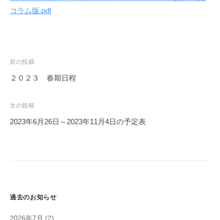
コラム版.pdf
前の投稿
２０２３ 春期日程
投
稿
次の投稿
ナ
2023年6月26日～2023年11月4日の予定表
ビ
ゲ
ー
シ
ョ
過去のお知らせ
ン
2026年7月
(2)